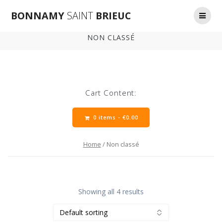
Skip
BONNAMY
SAINT
BRIEUC
to
content
NON CLASSÉ
Cart Content:
0 items -
€
0.00
Home
/ Non classé
Showing all 4 results