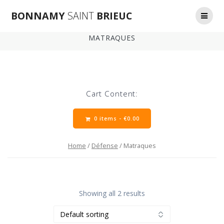
Skip
BONNAMY
SAINT
BRIEUC
to
content
MATRAQUES
Cart Content:
0 items -
€
0.00
Home
/
Défense
/ Matraques
Showing all 2 results